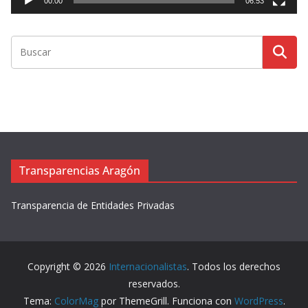
00:00
06:53
o
r
d
e
v
í
d
e
o
Transparencias Aragón
Transparencia de Entidades Privadas
Copyright © 2026
Internacionalistas
. Todos los derechos
reservados.
Tema:
ColorMag
por ThemeGrill. Funciona con
WordPress
.