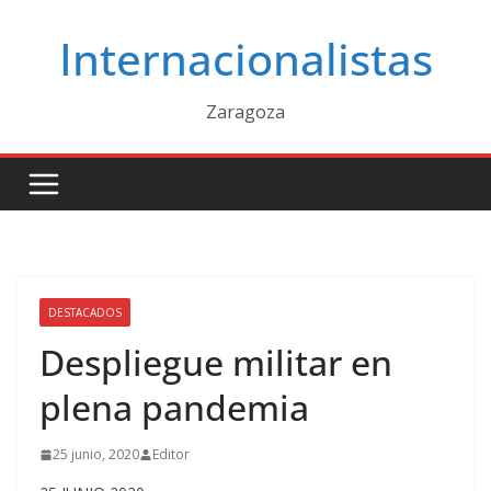
Saltar
Internacionalistas
al
contenido
Zaragoza
DESTACADOS
Despliegue militar en
plena pandemia
25 junio, 2020
Editor