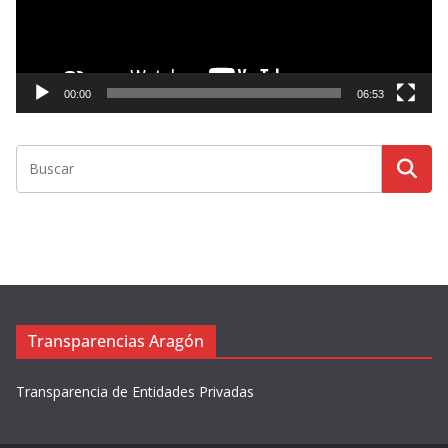
d
u
c
t
00:00
06:53
o
r
d
e
v
í
d
e
o
Transparencias Aragón
Transparencia de Entidades Privadas