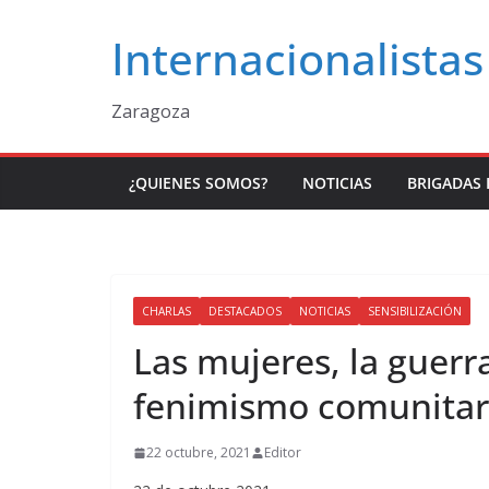
Saltar
Internacionalistas
al
contenido
Zaragoza
¿QUIENES SOMOS?
NOTICIAS
BRIGADAS 
CHARLAS
DESTACADOS
NOTICIAS
SENSIBILIZACIÓN
Las mujeres, la guerra
fenimismo comunitar
22 octubre, 2021
Editor