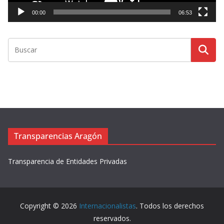
t
00:00
06:53
o
r
d
e
v
í
d
e
o
Transparencias Aragón
Transparencia de Entidades Privadas
Copyright © 2026
Internacionalistas
. Todos los derechos
reservados.