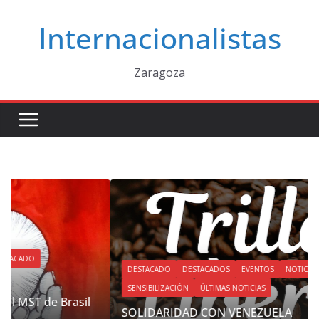
Saltar
Internacionalistas
al
contenido
Zaragoza
DESTACADO
DESTACADOS
EVENTOS
NOTICIAS
SENSIBILIZACIÓN
ÚLTIMAS NOTICIAS
SOLIDARIDAD CON VENEZUELA